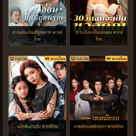
ความอ่อนโยนที่ถูกพราก พากย์
30วันฉันจะเป็นของคุณ พากย์
ไทย
ไทย
Full HD
พากย์ไทย
Full HD
พากย์ไทย
แม่กลับมาแล้ว พากย์ไทย
เทพนักรบพลิกชะตา พากย์ไทย