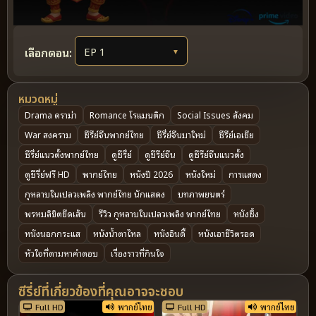
เลือกตอน:
▼
หมวดหมู่
Drama ดราม่า
Romance โรแมนติก
Social Issues สังคม
War สงคราม
ซีรีย์จีนพากย์ไทย
ซีรี่ย์จีนมาใหม่
ซีรีย์เอเชีย
ซีรี่ย์แนวตั้งพากย์ไทย
ดูซีรี่ย์
ดูซีรีย์จีน
ดูซีรีย์จีนแนวตั้ง
ดูซีรี่ย์ฟรี HD
พากย์ไทย
หนังปี 2026
หนังใหม่
การแสดง
กุหลาบในเปลวเพลิง พากย์ไทย นักแสดง
บทภาพยนตร์
พรหมลิขิตขีดเส้น
รีวิว กุหลาบในเปลวเพลิง พากย์ไทย
หนังซึ้ง
หนังนอกกระแส
หนังน้ำตาไหล
หนังอินดี้
หนังเอาชีวิตรอด
หัวใจที่ตามหาคำตอบ
เรื่องราวที่กินใจ
ซีรี่ย์ที่เกี่ยวข้องที่คุณอาจจะชอบ
Full HD
พากย์ไทย
Full HD
พากย์ไทย