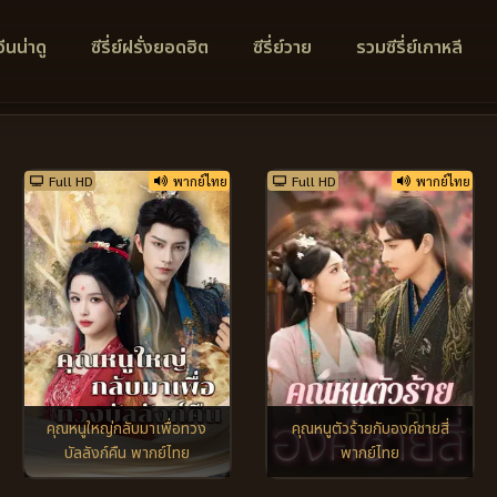
์จีนน่าดู
ซีรี่ย์ฝรั่งยอดฮิต
ซีรี่ย์วาย
รวมซีรี่ย์เกาหลี
Full HD
พากย์ไทย
Full HD
พากย์ไทย
คุณหนูใหญ่กลับมาเพื่อทวง
คุณหนูตัวร้ายกับองค์ชายสี่
บัลลังก์คืน พากย์ไทย
พากย์ไทย