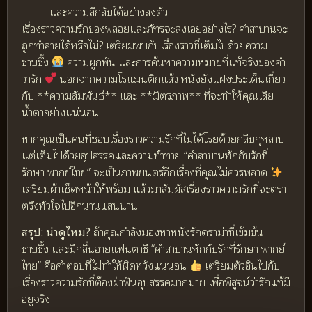
และความลึกลับได้อย่างลงตัว
เรื่องราวความรักของพลอยและภัทรจะลงเอยอย่างไร? คำสาบานจะ
ถูกทำลายได้หรือไม่? เตรียมพบกับเรื่องราวที่เต็มไปด้วยความ
ซาบซึ้ง
ความผูกพัน และการค้นหาความหมายที่แท้จริงของคำ
ว่ารัก
นอกจากความโรแมนติกแล้ว หนังยังแฝงประเด็นเกี่ยว
กับ **ความสัมพันธ์** และ **มิตรภาพ** ที่จะทำให้คุณเสีย
น้ำตาอย่างแน่นอน
หากคุณเป็นคนที่ชอบเรื่องราวความรักที่ไม่ได้โรยด้วยกลีบกุหลาบ
แต่เต็มไปด้วยอุปสรรคและความท้าทาย “คำสาบานหักกับรักที่
รักษา พากย์ไทย” จะเป็นภาพยนตร์อีกเรื่องที่คุณไม่ควรพลาด
เตรียมผ้าเช็ดหน้าให้พร้อม แล้วมาสัมผัสเรื่องราวความรักที่จะตรา
ตรึงหัวใจไปอีกนานแสนนาน
สรุป: น่าดูไหม?
ถ้าคุณกำลังมองหาหนังรักดราม่าที่เข้มข้น
ซาบซึ้ง และมีกลิ่นอายแฟนตาซี “คำสาบานหักกับรักที่รักษา พากย์
ไทย” คือคำตอบที่ไม่ทำให้ผิดหวังแน่นอน
เตรียมตัวอินไปกับ
เรื่องราวความรักที่ต้องฝ่าฟันอุปสรรคมากมาย เพื่อพิสูจน์ว่ารักแท้มี
อยู่จริง