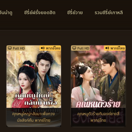
์จีนน่าดู
ซีรี่ย์ฝรั่งยอดฮิต
ซีรี่ย์วาย
รวมซีรี่ย์เกาหลี
Full HD
พากย์ไทย
Full HD
พากย์ไทย
คุณหนูใหญ่กลับมาเพื่อทวง
คุณหนูตัวร้ายกับองค์ชายสี่
บัลลังก์คืน พากย์ไทย
พากย์ไทย