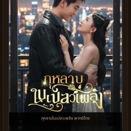
กุหลาบในเปลวเพลิง พากย์ไทย