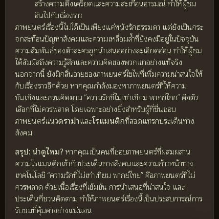
สร้างความตึงเครียดและความสะเทือนอารมณ์ ทำให้ผู้ชม
อินไปกับเรื่องราว
ภาพยนตร์เรื่องนี้ไม่ได้เป็นเพียงแค่หนังรักธรรมดา แต่ยังเป็นกระ
จกสะท้อนปัญหาสังคมและความเหลื่อมล้ำที่ยังคงมีอยู่ในปัจจุบัน
ความสัมพันธ์ของตัวละครถูกนำเสนออย่างละเอียดอ่อน ทำให้ผู้ชม
ได้สัมผัสถึงความรู้สึกและความคิดของพวกเขาอย่างแท้จริง
นอกจากนี้ ยังมีกลิ่นอายของภาพยนตร์ไซไฟที่เพิ่มความน่าสนใจให้
กับเรื่องราวอีกด้วย หากคุณกำลังมองหาภาพยนตร์ที่ให้ความ
บันเทิงและชวนคิดตาม “ความรักที่ไม่เท่าเทียม พากย์ไทย” คือตัว
เลือกที่ไม่ควรพลาด โดยเฉพาะอย่างยิ่งสำหรับผู้ที่ชื่นชอบ
ภาพยนตร์แนว
ดราม่า
และ
โรแมนติก
ที่สอดแทรกประเด็นทาง
สังคม
สรุป: น่าดูไหม?
หากคุณเป็นคนที่ชอบภาพยนตร์ที่ผสมผสาน
ความโรแมนติกเข้ากับประเด็นทางสังคมและความก้าวหน้าทาง
เทคโนโลยี “ความรักที่ไม่เท่าเทียม พากย์ไทย” คือภาพยนตร์ที่ไม่
ควรพลาด ด้วยเนื้อเรื่องที่เข้มข้น การนำเสนอที่น่าสนใจ และ
ประเด็นที่ชวนคิดตาม ทำให้ภาพยนตร์เรื่องนี้เป็นประสบการณ์การ
รับชมที่คุ้มค่าอย่างแน่นอน