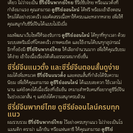
เดียว ไม่ว่าจะเป็น
ซีรี่ย์จีนพากย์ไทย
ซีรี่ย์ซับไทย หรือแนวตั้งที่
กำลังมาแรง คุณสามารถ
ดูซีรีย์ออนไลน์
ได้ฟรี พร้อมเข้าถึงตอน
ใหม่ได้อย่างรวดเร็ว ผมคัดสรรเนื้อหาให้ครบและหลากหลาย เพื่อให้
คุณสนุกกับซีรี่ย์จีนได้แบบไม่มีเบื่อ
ผมพัฒนาเว็บไซต์ให้รองรับการ
ดูซีรีย์ออนไลน์
ได้ทุกที่ทุกเวลา ด้วย
ระบบสตรีมมิ่งที่โหลดเร็ว ภาพคมชัด และใช้งานได้บนทุกอุปกรณ์
อีกทั้งยังมี
ซีรี่ย์จีนพากย์ไทย
ให้เลือกจำนวนมาก เพื่อให้คุณรับชม
ได้ง่าย เข้าใจเนื้อเรื่องได้เต็มอรรถรสมากยิ่งขึ้น
ซีรี่ย์จีนแนวตั้ง และซีรี่ย์จีนตอนสั้นดูง่าย
ผมได้เพิ่มหมวด
ซีรี่ย์จีนแนวตั้ง
และตอนสั้นที่กำลังได้รับความ
นิยม เพื่อให้คุณสามารถ
ดูซีรีย์ออนไลน์
ได้แบบสะดวก ใช้เวลาไม่
นาน แต่ยังคงได้เนื้อเรื่องที่เข้มข้น เหมาะสำหรับคนที่อยากดูซีรี่ย์จีน
ในช่วงเวลาสั้น ๆ แต่ยังได้ความสนุกครบถ้วน
ซีรี่ย์จีนพากย์ไทย ดูซีรีย์ออนไลน์ครบทุก
แนว
ผมรวบรวม
ซีรี่ย์จีนพากย์ไทย
ไว้อย่างครบทุกแนว ไม่ว่าจะเป็นโร
แมนติก ดราม่า แอ็กชัน หรือแฟนตาซี ให้คุณสามารถ
ดูซีรีย์