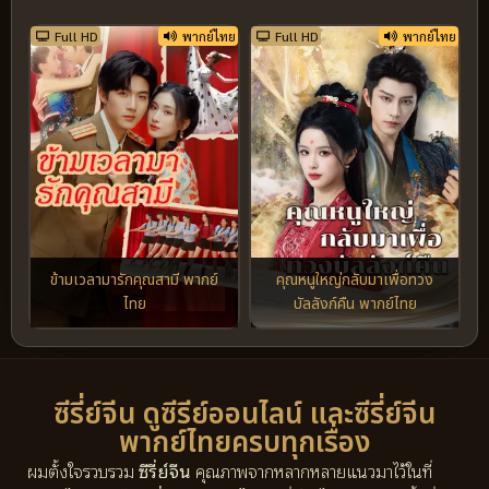
Full HD
พากย์ไทย
Full HD
พากย์ไทย
ข้ามเวลามารักคุณสามี พากย์
คุณหนูใหญ่กลับมาเพื่อทวง
ไทย
บัลลังก์คืน พากย์ไทย
ซีรี่ย์จีน ดูซีรีย์ออนไลน์ และซีรี่ย์จีน
พากย์ไทยครบทุกเรื่อง
ผมตั้งใจรวบรวม
ซีรี่ย์จีน
คุณภาพจากหลากหลายแนวมาไว้ในที่