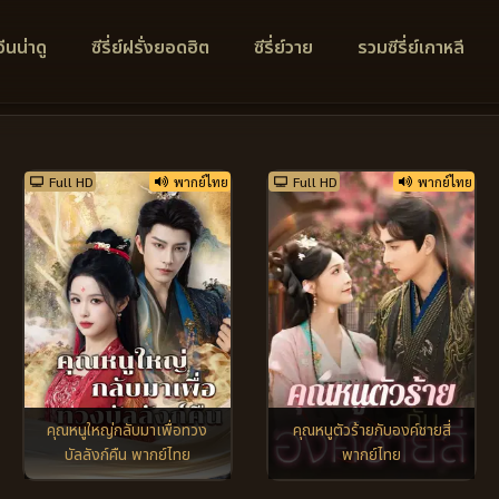
์จีนน่าดู
ซีรี่ย์ฝรั่งยอดฮิต
ซีรี่ย์วาย
รวมซีรี่ย์เกาหลี
Full HD
พากย์ไทย
Full HD
พากย์ไทย
คุณหนูใหญ่กลับมาเพื่อทวง
คุณหนูตัวร้ายกับองค์ชายสี่
บัลลังก์คืน พากย์ไทย
พากย์ไทย