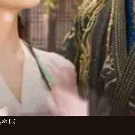
ูตัว […]