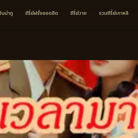
์จีนน่าดู
ซีรี่ย์ฝรั่งยอดฮิต
ซีรี่ย์วาย
รวมซีรี่ย์เกาหลี