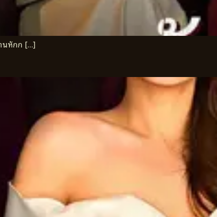
บานหักก […]