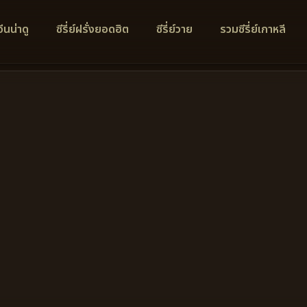
์จีนน่าดู
ซีรี่ย์ฝรั่งยอดฮิต
ซีรี่ย์วาย
รวมซีรี่ย์เกาหลี